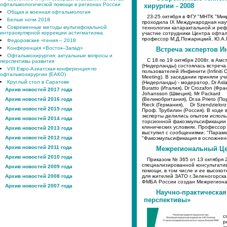
офтальмологической помощи в регионах России
хирургии - 2008
Общая и военная офтальмология
23-25 октября в ФГУ "МНТК "Мик
Белые ночи 2018
проходила IX Международная нау
Современные методы мультифокальной
технологии катарактальной и реф
интраокулярной коррекции астигматизма.
участие сотрудники Центра офта
профессор М.Д.Пожарицкий, Ю.А.Г
Федоровские чтения – 2018
Конференция «Восток–Запад»
Встреча экспертов 
Офтальмохирургия: актуальные вопросы и
С 18 по 19 октября 2008г. в Ам
перспективы развития
(Нидерланды) состоялась встреча
VIII Евро-Азиатская конференция по
пользователей Инфинити (Infiniti C
офтальмохирургии (ЕАКО)
Meeting). В заседании приняли уча
Круглый стол в Саратове
(Нидерланды) - модератор, Dr Asla
Buratto (Италия), Dr Crozafon (Фра
Архив новостей 2017 года
Johansson (Швеция), Mr Packard
Архив новостей 2016 года
(Великобритания), Dr.sa Prieto (По
Rieck (Германия), Dr Szendzielo
Архив новостей 2015 года
Проф. Трубилин (Россия). В ходе 
эксперты делились опытом испол
Архив новостей 2014 года
торсионной факоэмульсификации 
клинических условиях. Профессор
Архив новостей 2013 года
выступил с сообщениями: "Параме
Архив новостей 2012 года
"Факоэмульсификация в осложненн
Архив новостей 2011 года
Межрегиональный Цен
Архив новостей 2010 года
Приказом № 365 от 13 октября 
специализированной консультати
Архив новостей 2009 года
помощи, в том числе и ее высок
Архив новостей 2008 года
для жителей ЗАТО г.Зеленогорск
ФМБА России создан Межрегиона
Архив новостей 2007 года
Научно-практическая
перспективы»
с
р