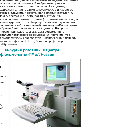
роведены следующих секционные заседания: патогенез
лаукоматозной оптической нейропатии, ранняя
иагностика и мониторинг первичной глаукомы,
едикаментозная терапия, хирургическое и лазерное
ечение, глаукома и сочетанная офтальмопатология,
ирургия глауком в нестандартных ситуациях
видеофильмы с комментариями). В рамках конференции
рошли круглый стол «Нейропротекторная терапия: миф
ли реальность", сателлитный симпозиум «Биомеханика
иброзной оболочки глаза и глаукома». Во время
онференции работала выставка современного
фтальмологического оборудования, инструментов и
армацевтических препаратов. В конференции приняли
частие профессор В.Н.Трубилин и профессор
.И.Курышева.
Хирургия роговицы в Центре
фтальмологии ФМБА России
А
ии
льно-
азию
ет
х
к, а
сах
с
ром