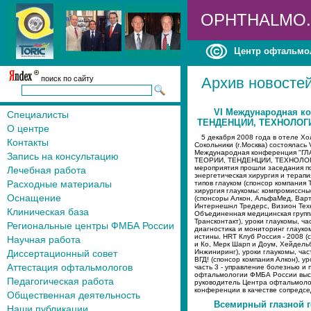
OPHTHALMO
Центр офтальмо
поиск по сайту
Архив новостей
VI Международная к
Специалисты
ТЕНДЕНЦИИ, ТЕХНОЛОГ
О центре
5 декабря 2008 года в отеле Х
Контакты
Сокольники (г.Москва) состоялась 
Международная конференция "Г
Запись на консультацию
ТЕОРИИ, ТЕНДЕНЦИИ, ТЕХНОЛОГИ
мероприятия прошли заседания п
Лечебная работа
энергетическая хирургия и терап
Расходные материалы
типов глауком (спонсор компания 
хирургия глаукомы: компромиссн
Оснащение
(спонсоры Алкон, АльфаМед, Вар
Интернешнл Тредерс, Визион Тех
Клиническая база
Объединенная медицинская групп
Трансконтакт), уроки глаукомы, час
Региональные центры ФМБА России
диагностика и мониторинг глауком
истины. HRT Клуб Россия - 2008 (
Научная работа
и Ко, Мерк Шарп и Доум, Хейдель
Диссертационный совет
Инжиниринг), уроки глаукомы, част
ВГД! (спонсор компания Алкон), ур
Аттестация офтальмологов
часть 3 - управление болезнью и
офтальмологии ФМБА России выст
Педагогическая работа
руководитель Центра офтальмоло
конференции в качестве сопредс
Общественная деятельность
Всемирный глазной 
Наши публикации