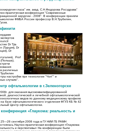
рохирургия глаза" им. акад. С.Н.Федорова Росздрава"
чно-практическая конференция "Современные
ракционной хирургии - 2008". В конференции приняли
льмологии ФМБА России профессор В.Н.Трубилин,
усев.
Инфинити
стердаме
 экспертов
ouncil
стие Dr Tjia
n (Турция), Dr
нция), Dr
ртугалия), Prof
rz (Польша),
встречи
ьзования
в различных
 Трубилин
тры настройки при технологии "Чоп"" и
ых случаях".
тр офтальмологии в г.Зеленогорске
2008г. для оказания высококвалифицированной
вной, диагностической и лечебной офтальмологической
отехнологичных видов по данному медицинскому профилю
а на базе офтальмологического отделения ФГУЗ КБ № 42
льный Центр офтальмологии.
 конференция «Глаукома: реальность и
25—26 сентября 2008 года в ГУ НИИ ГБ РАМН
остоялась Научно-практическая конференция «Глаукома:
еальность и перспективы» На конференции были