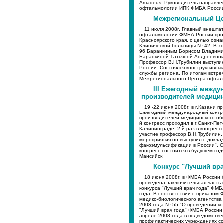
Amadeus. Руководитель направле
офтальмологии ИПК ФМБА России
Межрегиональный Цен
11 июля 2008г. Главный внешта
офтальмологии ФМБА России проф
Красноярского края, с целью озн
Клинической больницы № 42. В х
96 Баранкиным Борисом Владими
Баранкиной Татьяной Андреевной,
Профессор В.Н.Трубилин выступи
России. Состоялся конструктивны
службы региона. По итогам встре
Межрегионального Центра офталь
III Ежегодный между
производителей медици
19 -22 июня 2008г. в г.Казани пр
Ежегодный международный конгр
производителей медицинского обо
й конгресс проходил в г.Санкт-Пете
Калининграде. 2-й раз в конгрес
участие профессор В.Н.Трубилин.
мероприятия он выступил с докла
факоэмульсификации в России". 
конгресс состоится в будущем году
Мансийск.
Конкурс "Лучший вра
18 июня 2008г. в ФМБА России
проведена заключительная часть 
конкурса "Лучший врач года" ФМБ
года. В соответствии с приказом
медико-биологического агентства
2008 года № 55 "О проведении ко
"Лучший врач года" ФМБА России 
апреле 2008 года в подведомстве
профилактических учреждениях с