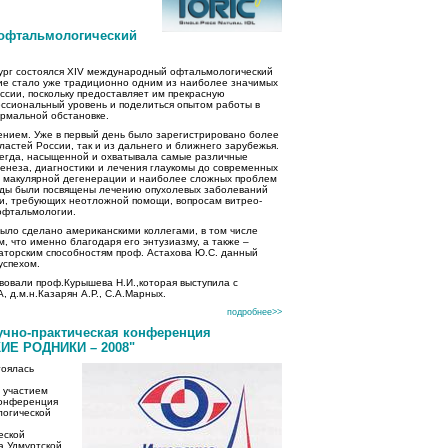
офтальмологический
рбург состоялся XIV международный офтальмологический
тие стало уже традиционно одним из наиболее значимых
сии, поскольку предоставляет им прекрасную
ссиональный уровень и поделиться опытом работы в
ормальной обстановке.
чением. Уже в первый день было зарегистрировано более
бластей России, так и из дальнего и ближнего зарубежья.
сегда, насыщенной и охватывала самые различные
енеза, диагностики и лечения глаукомы до современных
ой макулярной дегенерации и наиболее сложных проблем
ады были посвящены лечению опухолевых заболеваний
ки, требующих неотложной помощи, вопросам витрео-
 офтальмологии.
ыло сделано американскими коллегами, в том числе
, что именно благодаря его энтузиазму, а также –
аторским способностям проф. Астахова Ю.С. данный
успехом.
вовали проф.Курышева Н.И.,которая выступила с
, д.м.н.Казарян А.Р., C.А.Марных.
подробнее>>
учно-практическая конференция
ИЕ РОДНИКИ – 2008"
тоялась
 участием
онференция
логической
еской
а Удмуртской