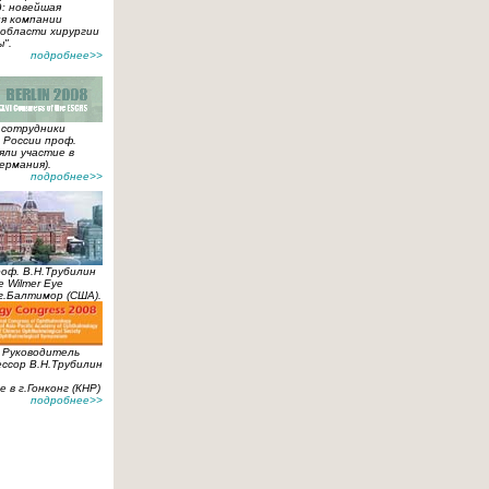
: новейшая
я компании
 области хирургии
".
подробнее>>
а сотрудники
России проф.
яли участие в
ермания).
подробнее>>
роф. В.Н.Трубилин
 Wilmer Eye
 в г.Балтимор (США).
а Руководитель
ссор В.Н.Трубилин
 в г.Гонконг (КНР)
подробнее>>