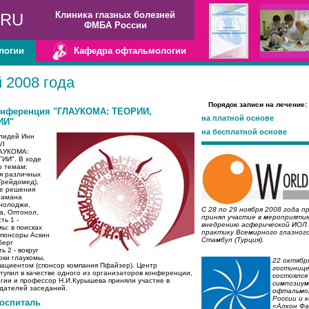
Клиника глазных болезней
.RU
ФМБА России
логии
Кафедра офтальмологии
 2008 года
Порядок записи на лечение:
онференция "ГЛАУКОМА: ТЕОРИИ,
на платной основе
ИИ"
на бесплатной основе
олидей Инн
VI
ЛАУКОМА:
И". В ходе
о темам:
ия различных
Трейдомед),
ые решения
тамана
нолоджи,
C 28 по 29 ноября 2008 года п
а, Оптонол,
принял участие в мероприяти
ть 1 -
внедрению асферической ИОЛ 
ы: в поисках
практику Всемирного глазного
спонсоры Аскин
Стамбул (Турция).
берг
ь 2 - вокруг
оки глаукомы,
22 октябр
 пациентом (спонсор компания Пфайзер). Центр
гостиниц
упил в качестве одного из организаторов конференции,
состоялся
гии и профессор Н.И.Курышева приняли участие в
симпозиу
едателей заседаний.
офтальмо
России и 
госпиталь
«Алкон Ф