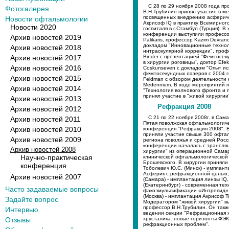
C 28 по 29 ноября 2008 года пр
Фотогалерея
В.Н.Трубилин принял участие в м
посвященных внедрению асферич
Новости офтальмологии
Акрисоф IQ в практику Всемирног
Новости 2020
госпиталя в г.Стамбул (Турция). В
конференции выступили профессо
Архив новостей 2019
Palikaris, профессор Kazim Devrano
докладом "Инновационные технол
Архив новостей 2018
интраокулярной коррекции", профе
Архив новостей 2017
Binder с презентацией "Фемтосе
в хирургии роговицы", доктор Efe
Архив новостей 2016
Coskunseven с докладом "Опыт и
фемтосекундных лазеров с 2004 г
Архив новостей 2015
Feldman с обзором деятельности
Medennium. В ходе мероприятий 
Архив новостей 2014
"Технология волнового фронта и 
принял участие в "живой хирургии
Архив новостей 2013
Рефракция 2008
Архив новостей 2012
С 21 по 22 ноября 2008г. в Сам
Архив новостей 2011
Пятая поволжская офтальмологич
Архив новостей 2010
конференция "Рефракция 2008". 
приняли участие свыше 300 офта
Архив новостей 2009
региона поволжья и средней Рос
конференции началась с трансля
Архив новостей 2008
хирургии" из операционной Сама
Научно-практическая
клинической офтальмологической
Ерошевского. В хирургии приняли 
конференция
Тоболевич Ю.С. (Минск) - имплан
Асферик с рефракционной целью,
Архив новостей 2007
(Самара) - имплантация линзы IQ, 
(Екатеринбург) - современная тех
Часто задаваемые вопросы
факоэмульсификации «Интрепид»,
(Москва) - имплантация Акрисоф Т
Задайте вопрос
Модератором "живой хирургии" в
профессор В.Н.Трубилин. Он такж
Интервью
ведении секции "Рефракционная 
Отзывы
хрусталика: новые горизонты ФЭ
рефракционных проблем".