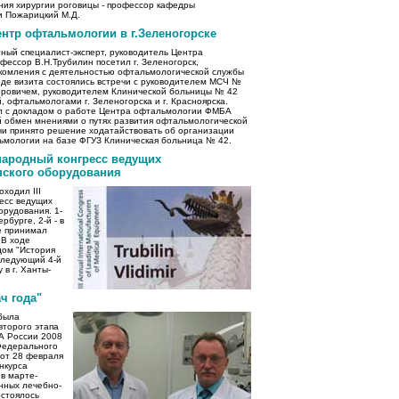
ния хирургии роговицы - профессор кафедры
 Пожарицкий М.Д.
тр офтальмологии в г.Зеленогорске
тный специалист-эксперт, руководитель Центра
ессор В.Н.Трубилин посетил г. Зеленогорск,
акомления с деятельностью офтальмологической службы
оде визита состоялись встречи с руководителем МСЧ №
ровичем, руководителем Клинической больницы № 42
 офтальмологами г. Зеленогорска и г. Красноярска.
л с докладом о работе Центра офтальмологии ФМБА
й обмен мнениями о путях развития офтальмологической
чи принято решение ходатайствовать об организации
мологии на базе ФГУЗ Клиническая больница № 42.
народный конгресс ведущих
нского оборудования
оходил III
есс ведущих
рудования. 1-
рбурге, 2-й - в
се принимал
 В ходе
дом "История
Следующий 4-й
 в г. Ханты-
ч года"
 была
второго этапа
А России 2008
 Федерального
 от 28 февраля
нкурса
в марте-
нных лечебно-
остоялось