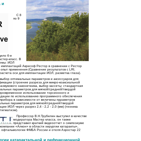
 и
С 8
по 9
дило 6-е
стер-класс. В
темы: ИОЛ
 имплантаций Акрисоф Рестор в сравнении с Рестор
 опыт применения (Сравнение результатов с LRI,
расчета оси для имплантации ИОЛ, разметка глаза).
выбор оптимальных параметров и аксессуаров для
икации (строение разреза для микро-коаксиальной
азвукового наконечника, выбор кассеты: стандартная
имальных параметров для мягкой/средней/твердой
одновременное использование торсионного и
ндации по использованию программного обеспечения
 прибора в зависимости от величины параметров
альных параметров для мягкой/средней/твердой
ии ИОЛ через разрез 2,4 - 2,2 - 2,0 (мм) (техника
тигматизм).
Профессор В.Н.Трубилин выступил в качестве
модератора Мастер класса, он также
представил краткий видеоотчет о симпозиуме
компании «Алкон» в области хирургии катаракты»,
а офтальмологии ФМБА России и отеля Аэростар 22
огии катарактальной и рефракционной