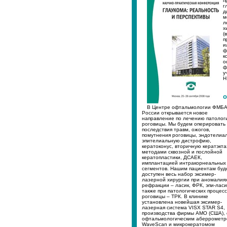
п
г
д
м
л
х
(
п
и
ф
к
о
ф
у
Н
о
В Центре офтальмологии ФМБ
России открывается новое
направление по лечению патолог
роговицы. Мы будем оперировать
последствия травм, ожогов,
помутнения роговицы, эндотелиа
эпителиальную дистрофию,
кератоконус, вторичную кератэкт
методами сквозной и послойной
кератопластики, ДСАЕК,
имплантацией интракорнеальных
сегментов. Нашим пациентам буд
доступен весь набор эксимер-
лазерной хирургии при аномалия
рефракции – ласик, ФРК, эпи-ласи
также при патологических процес
роговицы – ТРК. В клинике
установлена новейшая эксимер-
лазерная система VISX STAR S4,
производства фирмы АМО (США), 
офтальмологическим аберромет
WaveScan и микрокератомом