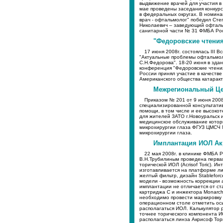
выдвижение врачей для участия в 
мае проведены заседания конкур
в федеральных округах. В номин
врач - офтальмолог" победил Сте
Николаевич – заведующий офтал
санитарной части № 31 ФМБА Рос
"Федоровские чтения 
17 июня 2008г. состоялась III 
"Актуальные проблемы офтальмоло
С.Н.Федорова". 18-20 июня в зда
конференция "Федоровские чтени
России принял участие в качеств
Американского общества катаракт
Межрегиональный Цен
Приказом № 201 от 9 июня 2008
специализированной консультати
помощи, в том числе и ее высок
для жителей ЗАТО г.Новоуральск 
медицинское обслуживание котор
микрохирургии глаза ФГУЗ ЦМСЧ
микрохирургии глаза.
Имплантация ИОЛ Ак
22 мая 2008г. в клинике ФМБА 
В.Н.Трубилиным проведена перва
торической ИОЛ (Acrisof Toric). И
изготавливается на платформе лин
желтый фильтр, дизайн Stablefor
модели - возможность коррекции 
имплантации не отличается от с
картриджа С и инжектора Monarch
необходимо провести маркировку 
операционном столе отметить ось
располагаться ИОЛ. Калькулятор 
точнее торического компонента И
располагаться линза Акрисоф Тори