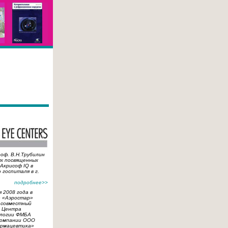
роф. В.Н.Трубилин
ях посвященных
Акрисоф IQ в
 госпиталя в г.
подробнее>>
я 2008 года в
е «Аэростар»
 совместный
м Центра
логии ФМБА
компании ООО
армацевтика»