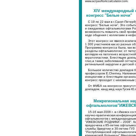
www.acrysoftoriccalculator.com.
XIV международный 
конгресс "Белые ночи"
С 19 по 22 мая в г.Санкт-Пете
конгресс “Белые ночи”. Это собы
и ожидаемых офтальмологами Рос
возможность повысить свой профе
ходе общения с коллегами в неф
Этот конгресс не явился исклю
1 300 участников как из разных о
Программа конгресса была, как в
разделы офтальмологии: от патог
взглядов на патогенез возрастн
кератопластики. Блестящие докл
глаз,а также заболеваний сетчат
ретинальной хирургии и детской
Большое количество докладов б
профессором E.Cherney. Напомним
инициативе и блестящим организ
конгресс проходит с неизменным 
От ФМБА на конгрессе присутст
докладом, канд.мед наук Гусев Ю.А
Межрегиональная на
офтальмологов"ИЖЕВСК
15-16 мая 2008 г. в г.Ижевск сос
научно-практическая конференция
офтальмологов с международным
"ИЖЕВСКИЕ РОДНИКИ – 2008". К
приурочена к 85-летию офтальмо
службы Удмуртии и 30-летию ГУЗ
"Республиканской офтальмологич
клинической больницы" Минздрав