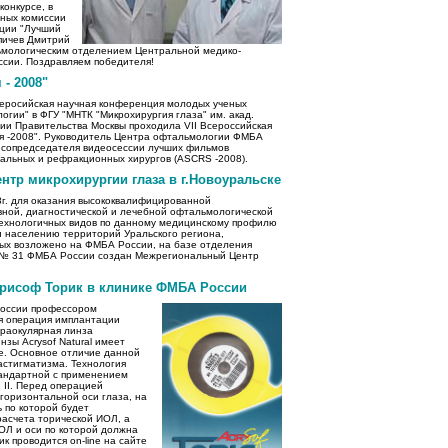
конкурсе, в
сных комиссии
ации "Лучший
пичев Дмитрий
ьмологическим отделением Центральной медико-
сии. Поздравляем победителя!
- 2008"
Всеросийская научная конференция молодых ученых
гии" в ФГУ "МНТК "Микрохирургия глаза" им. акад.
нии Правительства Москвы проходила VII Всероссийская
я -2008". Руководитель Центра офтальмологии ФМБА
е сопредседателя видеосессии лучших фильмов
альных и рефракционных хирургов (ASCRS -2008).
тр микрохирургии глаза в г.Новоуральске
г. для оказания высококвалифицированной
вной, диагностической и лечебной офтальмологической
отехнологичных видов по данному медицинскому профилю
и населению территорий Уральского региона,
ых возложено на ФМБА России, на базе отделения
 № 31 ФМБА России создан Межрегиональный Центр
рисоф Торик в клинике ФМБА России
России профессором
я операция имплантации
нтраокулярная линза
зы Acrysof Natural имеет
ce. Основное отличие данной
астигматизма. Технология
тандартной с применением
 II. Перед операцией
горизонтальной оси глаза, на
 по которой будет
расчета торической ИОЛ, а
ОЛ и оси по которой должна
к проводится on-line на сайте