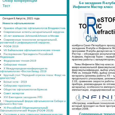
Обзор конференций
6-е заседание R-клуба
Тест
Инфинити Мастер класс
Сегодня
6
Августа, 2021 года
Новости офтальмологии
Краевое общество офтальмологов Владивостока
Современные аспекты катарактальной хирургии
10 лет компании Johnson&Johnson в Москве
Современные технологии катарактальной,
роговичной и рефракционной хирургии.
ноября в Санкт-Петербурге прохо
РООФ 2019
заседание R-клуба и Инфинити Ма
VII Байкальские офтальмологические чтения
программе R-клуба дискуссия на 
Рестор – обсуждение результатов
Распоряжение Президента Российской
Асферик, Акрисоф Торик – первый
Федерации
практика работы с калькулятором 
Федоровские чтения 2019
Темы Инфинити Мастер класса: 
Сибирские чтения
микро-коаксиальной факоэмульсиф
X Международная конференция по
факоэмульсификации, выбор ультр
офтальмологии «Восток-Запад -2019
FMS vs. Intrepid FMS), выбор опт
Круглый стол "Передний отрезок глаза: Фокус на
катаракты (режимы работы УЗ – 
диагностику"
продольного ультразвука, рекоме
2.03, сравнение скорости работы
Белые ночи - 2019
прибора, рекомендации по оптим
Сибирские горизонты
катаракты), особенности имплантац
Общество офтальмологов Брянска
имплантации, индуцированный ас
Совет экспертов
XVI Ежегодное заседание РГО
I Национальный форум офтальмологов Сибири и
«Интрепид: новейшая технология 
Дальнего Востока
который проходил на базе Центр
XI Российский Общенациональный
октября 2008.
Офтальмологический Форум (РООФ 2018)
Современные технол
Состояние и пути совершенствования качества