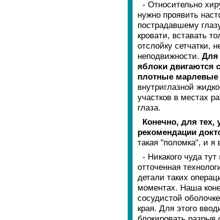
- Относительно хир
нужно проявить наст
пострадавшему глазу
кровати, вставать то
отслойку сетчатки, 
неподвижности.
Для 
яблоки двигаются с
плотные марлевы
внутриглазной жидко
участков в местах р
глаза.
Конечно, для тех, 
рекомендации докто
такая "поломка", и я
- Никакого чуда тут
отточенная технолог
детали таких операц
моментах. Наша коне
сосудистой оболочке
края. Для этого вво
блокировать разрыв