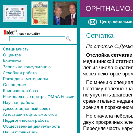
OPHTHALMO
Центр офтальмо
поиск по сайту
Сетчатка
По статье С.Демки
Специалисты
Отслойка сетчатки
О центре
медицинской статист
Контакты
Запись на консультацию
лет из числа обрати
Лечебная работа
через некоторое врем
Расходные материалы
По мнению специали
Оснащение
Поэтому полезно знат
Клиническая база
не упустить драгоцен
Региональные центры ФМБА России
сравнительно недавн
Научная работа
зрения в пораженном 
Диссертационный совет
Аттестация офтальмологов
Но сначала небольш
Педагогическая работа
двух прозрачных элем
Общественная деятельность
Передняя часть нару
Наши публикации