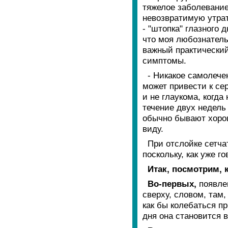
тяжелое заболевание
невозвратимую утрат
- "штопка" глазного 
что моя любознатель
важный практический
симптомы.
- Никакое самолече
может привести к се
и не глаукома, когд
течение двух недель
обычно бывают хорош
виду.
При отслойке сетча
поскольку, как уже г
Итак, посмотрим, 
Во-первых,
появле
сверху, словом, там,
как бы колебаться п
дня она становится 