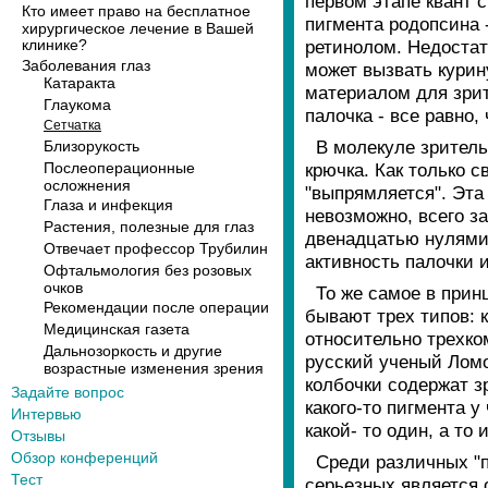
первом этапе квант 
Кто имеет право на бесплатное
пигмента родопсина 
хирургическое лечение в Вашей
клинике?
ретинолом. Недостат
Заболевания глаз
может вызвать курин
Катаракта
материалом для зрит
Глаукома
палочка - все равно,
Сетчатка
В молекуле зритель
Близорукость
Послеоперационные
крючка. Как только с
осложнения
"выпрямляется". Эта
Глаза и инфекция
невозможно, всего за
Растения, полезные для глаз
двенадцатью нулями!
Отвечает профессор Трубилин
активность палочки 
Офтальмология без розовых
очков
То же самое в принц
Рекомендации после операции
бывают трех типов: к
Медицинская газета
относительно трехко
Дальнозоркость и другие
русский ученый Лом
возрастные изменения зрения
колбочки содержат з
Задайте вопрос
какого-то пигмента у
Интервью
какой- то один, а то 
Отзывы
Обзор конференций
Среди различных "п
Тест
серьезных является о