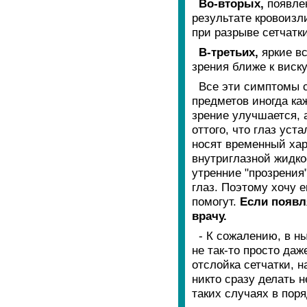
Во-вторых,
появле
результате кровоизл
при разрыве сетчатки
В-третьих,
яркие в
зрения ближе к виску
Все эти симптомы 
предметов иногда ка
зрение улучшается, а
оттого, что глаз уст
носят временный хар
внутриглазной жидко
утренние "прозрения
глаз. Поэтому хочу е
помогут.
Если появл
врачу.
- К сожалению, в н
не так-то просто даж
отслойка сетчатки, 
никто сразу делать н
таких случаях в пор