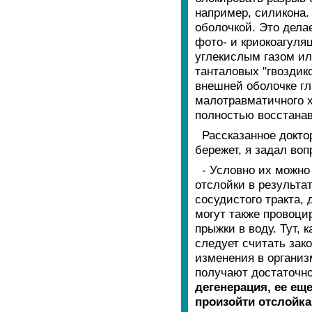
например, силикона.
оболочкой. Это дела
фото- и криокоагуля
углекислым газом ил
танталовых "гвоздико
внешней оболочке гла
малотравматичного х
полностью восстанав
Рассказанное докто
бережет, я задал воп
- Условно их можно
отслойки в результа
сосудистого тракта,
могут также провоци
прыжки в воду. Тут, 
следует считать зак
изменения в организ
получают достаточно
дегенерация, ее е
произойти отслойка