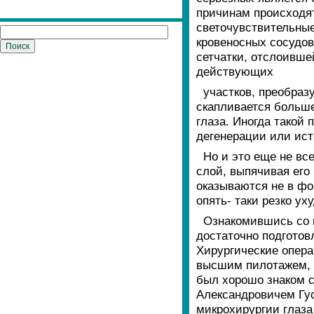
причинам происходят
светочувствительные
кровеносных сосудов
сетчатки, отслоивше
действующих
участков, преобраз
скапливается больше
глаза. Иногда такой 
дегенерации или ист
Но и это еще не вс
слой, выпячивая его 
оказываются не в фо
опять- таки резко ух
Ознакомившись со 
достаточно подготов
Хирургические опера
высшим пилотажем, а
был хорошо знаком 
Александровичем Гус
микрохирургии глаза 