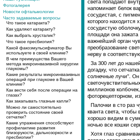
света попадают внутр
Фотогалерея
напоминает белок вар
Новости офтальмологии
сосудистая, с пигме
Часто задаваемые вопросы
которого находится х
Что такое катаракта?
сосудистую оболочку
Как удаляют катаракту?
площади она зажата 
Как выбрать хрусталик?
важнейший орган чувс
Что такое пресбиопия?
преобразование свет
Какой факоэмульсификатор Вы
используете в своей клинике?
нерву в соответству
В чем преимущества Вашего
За 300 лет до наше
метода микроинвазивной хирургии
глаукомы?
догадку, что сетчатк
Какие результаты микроинвазивных
солнечные лучи". Он
операций при глаукоме в Вашей
светочувствительных
клинике?
миллионов колбочек,
Как вести себя после операции на
глазах?
фоторецепторном, из
Как закапывать глазные капли?
Палочки в сто раз 
Можно ли самостоятельно
кванта света, чтобы
проверить состояние своей
сетчатки?
хорошо видим в суме
Какие упражнения способствуют
ночью все кошки сер
профилактике развития
близорукости, дальнозоркости и
Хотя глаз сравнива
пресбиопии?