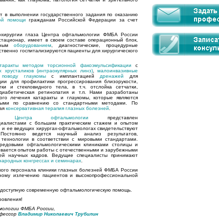
т в выполнении государственного задания по оказанию
кой помощи
гражданам Российской Федерации за счет
охирургии глаза Центра офтальмологии ФМБА России
стационар, имеет в своем составе операционный блок,
енным
оборудованием
, диагностические, процедурные
ственно госпитализируются пациенты для хирургического
атаракты методом торсионной факоэмульсификации
с
х хрусталиков (интраокулярных линз)
,
малоинвазивные
поводу глаукомы
с имплантацией
дренажей
для
ции для профилактики прогрессирования близорукости,
ки и стекловидного тела, в т.ч. отслойка сетчатки,
диабетическая ретинопатия и т.п. Нами разработаны
кого лечения катаракты и глаукомы, которые являются
ыми по сравнению со стандартными методами. По
ная
консервативная терапия глазных болезней
.
ов Центра офтальмологии
представлен
циалистами с большим практическим стажем и опытом
и
и ее ведущих хирургах-офтальмологах свидетельствуют
Постоянно ведется научный анализ результатов,
технологии в соответствии с мировыми стандартами.
ередовыми офтальмологическими клиниками столицы и
вается опытом работы с отечественными и зарубежными
цей научных кадров. Ведущие специалисты принимают
народных конгрессах и семинарах
.
ого персонала клиники глазных болезней ФМБА России
ному излечению пациентов и высокопрофессиональной
 доступную современную офтальмологическую помощь.
ровления!
мологии ФМБА России,
офессор
Владимир Николаевич Трубилин