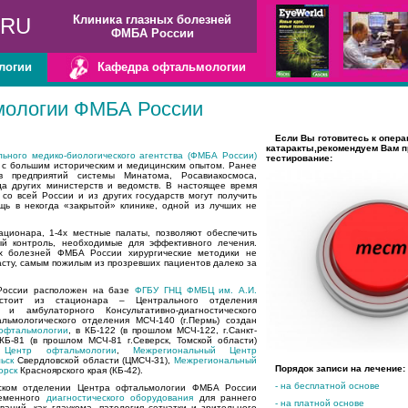
Клиника глазных болезней
.RU
ФМБА России
логии
Кафедра офтальмологии
мологии ФМБА России
Если Вы готовитесь к опер
катаракты,рекомендуем Вам п
ьного медико-биологического агентства (ФМБА России)
тестирование:
 с большим историческим и медицинским опытом. Ранее
в предприятий системы Минатома, Росавиакосмоса,
а других министерств и ведомств. В настоящее время
со всей России и из других государств могут получить
щь в некогда «закрытой» клинике, одной из лучших не
ционара, 1-4х местные палаты, позволяют обеспечить
ый контроль, необходимые для эффективного лечения.
х болезней ФМБА России хирургические методики не
асту, самым пожилым из прозревших пациентов далеко за
России расположен на базе
ФГБУ ГНЦ ФМБЦ им. А.И.
стоит из стационара – Центрального отделения
и амбулаторного Консультативно-диагностического
льмологического отделения МСЧ-140 (г.Пермь) создан
офтальмологии
, в КБ-122 (в прошлом МСЧ-122, г.Санкт-
 КБ-81 (в прошлом МСЧ-81 г.Северск, Томской области)
 Центр офтальмологии
,
Межрегиональный Центр
ьск
Свердловской области (ЦМСЧ-31),
Межрегиональный
Порядок записи на лечение:
орск
Красноярского края (КБ-42).
- на бесплатной основе
ческом отделении Центра офтальмологии ФМБА России
ременного
диагностического оборудования
для раннего
- на платной основе
ваний, как глаукома, патология сетчатки и зрительного