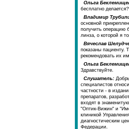
Ольга Беклемище
бесплатно делается?
Владимир Трубил
основной прикреплен
получить операцию б
линза, о которой я т
Вячеслав Шелудче
показаны пациенту. 
рекомендовать их им
Ольга Беклемище
Здравствуйте.
Слушатель:
Добры
специалистов относи
частности - в издан
препаратов, разрабо
входят в знаменитую
"Оптик-Вижин" и "Им
клиникой Управления
диагностическим це
Федерации.