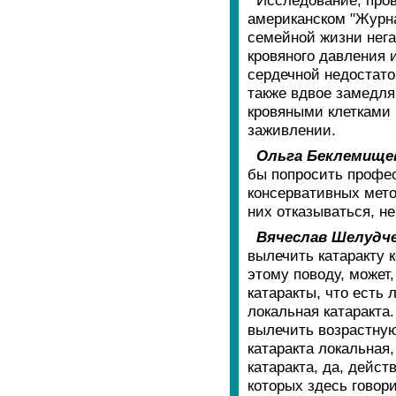
американском "Журна
семейной жизни нега
кровяного давления 
сердечной недостато
также вдвое замедля
кровяными клетками
заживлении.
Ольга Беклемище
бы попросить профес
консервативных мето
них отказываться, н
Вячеслав Шелудче
вылечить катаракту 
этому поводу, может,
катаракты, что есть
локальная катаракта.
вылечить возрастную
катаракта локальная
катаракта, да, дейс
которых здесь говор