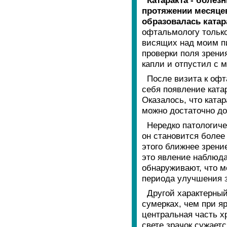
протяжении месяцев,
образовалась катара
офтальмологу только
висящих над моим п
проверки поля зрения
капли и отпустил с 
После визита к офт
себя появление ката
Оказалось, что ката
можно достаточно до
Нередко патологиче
он становится более
этого ближнее зрение
это явление наблюда
обнаруживают, что мо
периода улучшения з
Другой характерный
сумерках, чем при я
центральная часть х
свете зрачок сужает