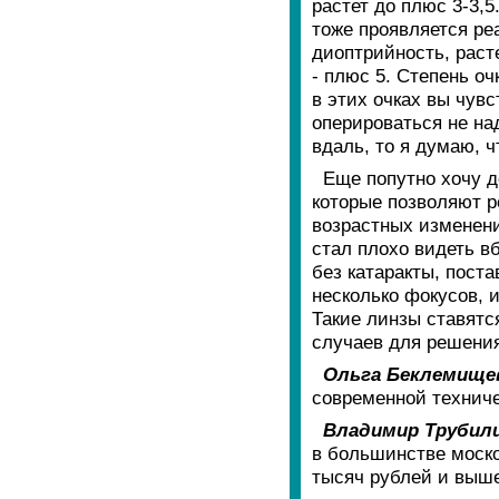
растет до плюс 3-3,5
тоже проявляется реа
диоптрийность, раст
- плюс 5. Степень оч
в этих очках вы чув
оперироваться не над
вдаль, то я думаю, ч
Еще попутно хочу д
которые позволяют р
возрастных изменений
стал плохо видеть в
без катаракты, пост
несколько фокусов, 
Такие линзы ставятся
случаев для решения
Ольга Беклемище
современной технич
Владимир Трубил
в большинстве моско
тысяч рублей и выш