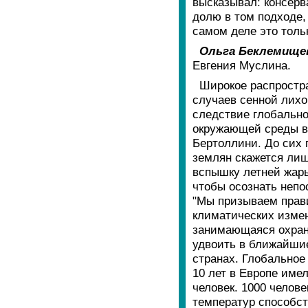
высказывал: консерв
долю в том подходе,
самом деле это тольк
Ольга Беклемище
Евгения Муслина.
Широкое распростр
случаев сенной лихо
следствие глобально
окружающей среды в
Бертоллини. До сих 
землян скажется ли
вспышку летней жары
чтобы осознать непо
"Мы призываем прави
климатических измен
занимающаяся охрано
удвоить в ближайшие
странах. Глобальное
10 лет в Европе име
человек. 1000 челов
температур способст