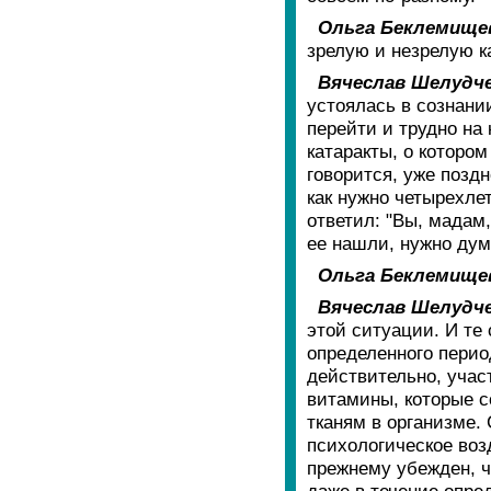
Ольга Беклемище
зрелую и незрелую ка
Вячеслав Шелудче
устоялась в сознани
перейти и трудно на
катаракты, о котором 
говорится, уже позд
как нужно четырехле
ответил: "Вы, мадам,
ее нашли, нужно дум
Ольга Беклемище
Вячеслав Шелудче
этой ситуации. И те
определенного перио
действительно, учас
витамины, которые с
тканям в организме.
психологическое воз
прежнему убежден, ч
даже в течение опре