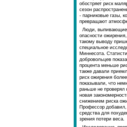
обостряет риск маля
сезон распространен
- парниковые газы, 
превращают атмосфе
Люди, выпивающие 
опасности ожирения,
такому выводу прише
специальное исследо
Миннесота. Статисти
добровольцев показа
процента меньше рис
также давали прием
риск ожирения более
показывали, что нем
раньше не проверял 
новая закономерность
снижением риска ожи
Профессор добавил, 
средства для похуде
зрения потери веса.
Исследование, пров