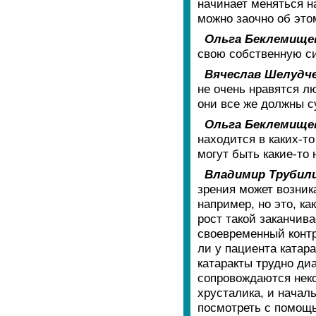
начинает меняться на
можно заочно об это
Ольга Беклемище
свою собственную с
Вячеслав Шелудче
не очень нравятся л
они все же должны с
Ольга Беклемище
находится в каких-т
могут быть какие-то
Владимир Трубил
зрения может возника
например, но это, ка
рост такой заканчив
своевременный контр
ли у пациента катара
катаракты трудно ди
сопровождаются нек
хрусталика, и начал
посмотреть с помощь