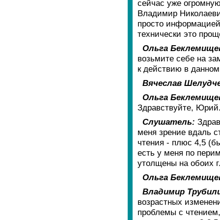
сейчас уже огромную
Владимир Николаевич,
просто информацией.
технически это прощ
Ольга Беклемище
возьмите себе на зам
к действию в данном
Вячеслав Шелудче
Ольга Беклемище
Здравствуйте, Юрий
Слушатель:
Здравс
меня зрение вдаль с
чтения - плюс 4,5 (бы
есть у меня по пери
утолщены на обоих г
Ольга Беклемище
Владимир Трубил
возрастных изменени
проблемы с чтением,