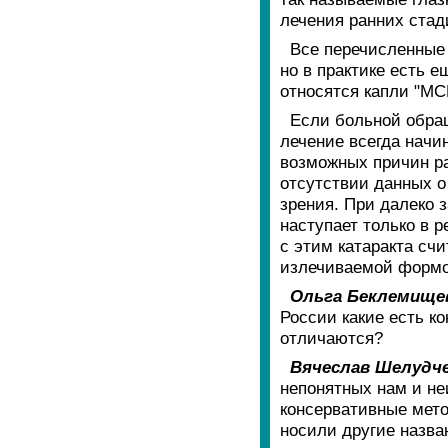
лечения ранних стад
Все перечисленные 
но в практике есть е
относятся капли "МС
Если больной обра
лечение всегда начи
возможных причин ра
отсутствии данных о
зрения. При далеко
наступает только в р
с этим катаракта счи
излечиваемой формо
Ольга Беклемище
России какие есть к
отличаются?
Вячеслав Шелудче
непонятных нам и не
консервативные мето
носили другие назва