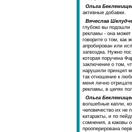
Ольга Беклемище
активные добавки.
Вячеслав Шелудче
глубоко вы подошли к
рекламы - она может
говорите о том, как
апробирован или исп
загвоздка. Нужно по
которая поручена Ф
заключение о том, ч
нарушили принцип ме
так отношение к люб
меня лично отрицател
рекламы, в целях по
Ольга Беклемище
волшебные капли, кот
человечество их не 
катаракты, и по пей
сомнения, а каковы 
прооперирована перв