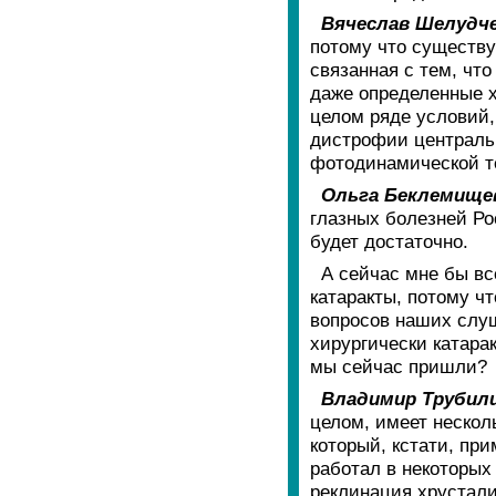
Вячеслав Шелудче
потому что существу
связанная с тем, чт
даже определенные х
целом ряде условий,
дистрофии централь
фотодинамической те
Ольга Беклемище
глазных болезней Ро
будет достаточно.
А сейчас мне бы вс
катаракты, потому ч
вопросов наших слуш
хирургически катарак
мы сейчас пришли?
Владимир Трубил
целом, имеет нескол
который, кстати, при
работал в некоторых 
реклинация хрустали