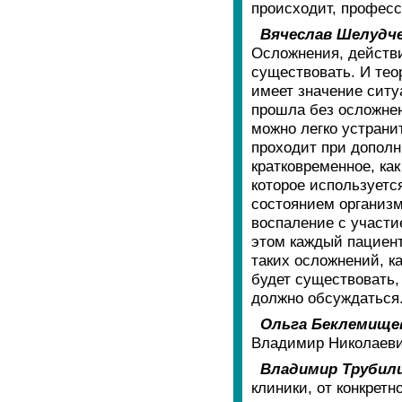
происходит, профес
Вячеслав Шелудче
Осложнения, действи
существовать. И тео
имеет значение ситу
прошла без осложнен
можно легко устрани
проходит при дополн
кратковременное, ка
которое используетс
состоянием организма
воспаление с участи
этом каждый пациент
таких осложнений, к
будет существовать,
должно обсуждаться
Ольга Беклемище
Владимир Николаев
Владимир Трубил
клиники, от конкретн