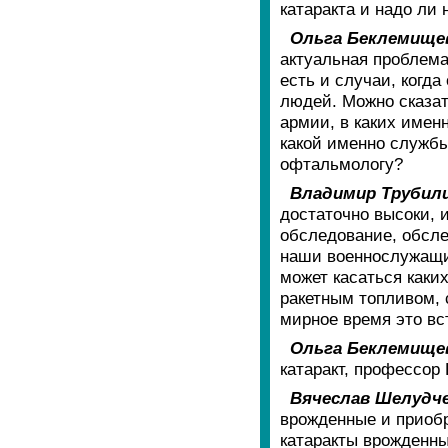
катаракта и надо ли 
Ольга Беклемище
актуальная проблема
есть и случаи, когд
людей. Можно сказат
армии, в каких имен
какой именно службы
офтальмологу?
Владимир Трубил
достаточно высоки, 
обследование, обсле
наши военнослужащие
может касаться каких
ракетным топливом, 
мирное время это вс
Ольга Беклемище
катаракт, профессор
Вячеслав Шелудче
врожденные и приобр
катаракты врожденны