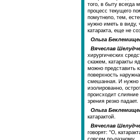
того, в быту всегда 
процесс текущего по
помутнело, тем, ест
нужно иметь в виду, 
катаракта, еще не со
Ольга Беклемище
Вячеслав Шелудче
хирургических средс
скажем, катаракты я
можно представить ка
поверхность наружная
смешанная. И нужно 
изолированно, остро
происходит слияние 
зрения резко падает.
Ольга Беклемище
катарактой.
Вячеслав Шелудче
говорят: "О, катарак
совсем по-разному.