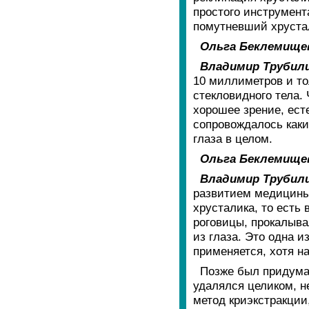
простого инструмент
помутневший хрустал
Ольга Беклемище
Владимир Трубил
10 миллиметров и т
стекловидного тела.
хорошее зрение, ест
сопровождалось каки
глаза в целом.
Ольга Беклемище
Владимир Трубил
развитием медицины
хрусталика, то есть
роговицы, прокалыва
из глаза. Это одна и
применяется, хотя н
Позже был придуман
удалялся целиком, н
метод криэкстракции