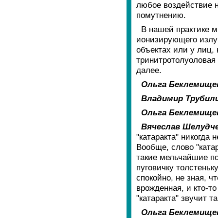
любое воздействие н
помутнению.
В нашей практике м
ионизирующего излуч
объектах или у лиц,
тринитротолуоловая к
далее.
Ольга Беклемище
Владимир Трубил
Ольга Беклемище
Вячеслав Шелудче
"катаракта" никогда 
Вообще, слово "катар
такие мельчайшие по
пуговичку толстеньк
спокойно, не зная, ч
врожденная, и кто-то
"катаракта" звучит 
Ольга Беклемище