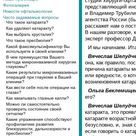
студии хирурги-офт
Фотогалерея
представляющий инс
Новости офтальмологии
и Владимир Трубили
Часто задаваемые вопросы
агентства России (б
Что такое катаракта?
расскажет нам о пос
Как удаляют катаракту?
В нашем разговоре, 
Как выбрать хрусталик?
эксперт профессор Д
Что такое пресбиопия?
Какой факоэмульсификатор Вы
И мы начинаем. Ита
используете в своей клинике?
Вячеслав Шелудче
В чем преимущества Вашего
она, как правило, по
метода микроинвазивной хирургии
глаукомы?
причина катаракты м
Какие результаты микроинвазивных
или вредности, о ко
операций при глаукоме в Вашей
возникновения катара
клинике?
Как вести себя после операции на
Ольга Беклемище
глазах?
его?
Как закапывать глазные капли?
Можно ли самостоятельно
Вячеслав Шелудче
проверить состояние своей
катаракта, это проя
сетчатки?
катаракте возрастно
Какие упражнения способствуют
безусловно, и, зная
профилактике развития
близорукости, дальнозоркости и
если говорить о кат
пресбиопии?