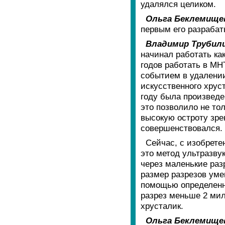
удалялся целиком.
Ольга Беклемище
первым его разрабат
Владимир Трубил
начинал работать ка
годов работать в МН
событием в удалении
искусственного хрус
году была произведе
это позволило не тол
высокую остроту зре
совершенствовался.
Сейчас, с изобрете
это метод ультразву
через маленькие раз
размер разрезов уме
помощью определенн
разрез меньше 2 мил
хрусталик.
Ольга Беклемище