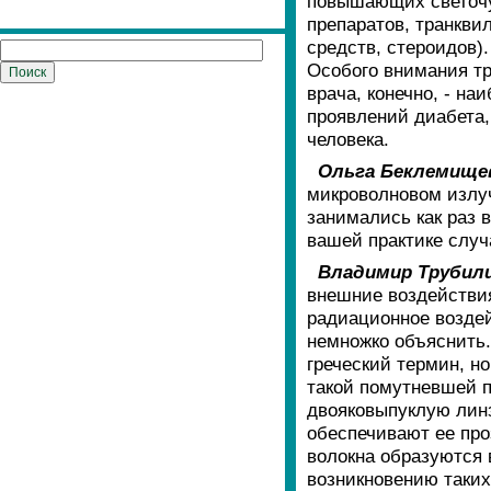
повышающих светочув
препаратов, транкви
средств, стероидов)
Особого внимания тр
врача, конечно, - н
проявлений диабета,
человека.
Ольга Беклемище
микроволновом излуч
занимались как раз 
вашей практике случ
Владимир Трубил
внешние воздействия
радиационное воздей
немножко объяснить.
греческий термин, но
такой помутневшей п
двояковыпуклую линз
обеспечивают ее про
волокна образуются 
возникновению таких