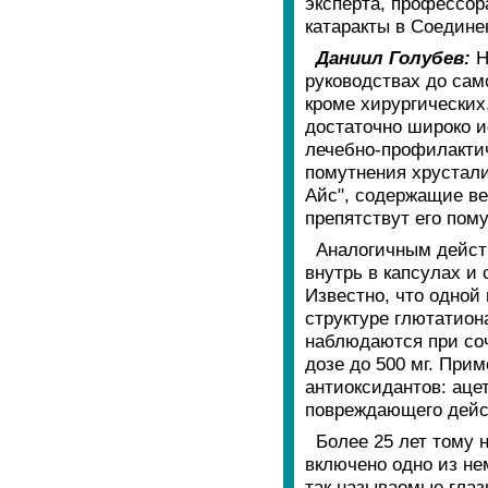
эксперта, профессор
катаракты в Соедин
Даниил Голубев:
Н
руководствах до сам
кроме хирургических
достаточно широко 
лечебно-профилактич
помутнения хрусталик
Айс", содержащие ве
препятствут его пом
Аналогичным дейст
внутрь в капсулах и
Известно, что одной
структуре глютатион
наблюдаются при соч
дозе до 500 мг. При
антиоксидантов: аце
повреждающего дейс
Более 25 лет тому 
включено одно из не
так называемые глаз