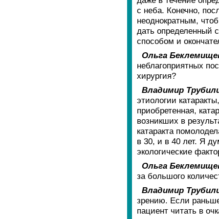
с неба. Конечно, пос
неоднократным, чтоб
дать определенный с
способом и окончате
Ольга Беклемище
неблагоприятных пос
хирургия?
Владимир Трубил
этиологии катаракты,
приобретенная, ката
возникших в результ
катаракта помолодела
в 30, и в 40 лет. Я д
экологические факто
Ольга Беклемище
за большого количе
Владимир Трубил
зрению. Если раньше
пациент читать в оч