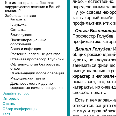
либо, - естественно
Кто имеет право на бесплатное
определенными защи
хирургическое лечение в Вашей
клинике?
Ну, уж совсем нехор
Заболевания глаз
как сахарный диабет
Катаракта
профилактика этих з
Глаукома
Сетчатка
Ольга Беклемище
Близорукость
Профессор Голубев, 
Послеоперационные
профилактике катара
осложнения
Даниил Голубев:
И
Глаза и инфекция
общих рекомендаций 
Растения, полезные для глаз
Отвечает профессор Трубилин
курить, не злоупотр
Офтальмология без розовых
заниматься физичес
очков
эмоциональных стрес
Рекомендации после операции
характер и направле
Медицинская газета
показывает, что, хот
Дальнозоркость и другие
катаракты, но очеви
возрастные изменения зрения
способствовать.
Задайте вопрос
Интервью
Есть и немаловажн
Отзывы
относится: защита г
Обзор конференций
стимуляторов образо
Тест