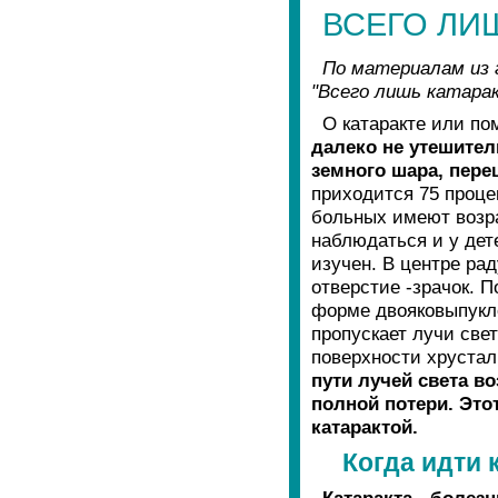
ВСЕГО ЛИ
По материалам из 
"Всего лишь катарак
О катаракте или по
далеко не утешител
земного шара, пере
приходится 75 проце
больных имеют возра
наблюдаться и у дет
изучен. В центре рад
отверстие -зрачок. П
форме двояковыпукло
пропускает лучи све
поверхности хрустал
пути лучей света в
полной потери. Это
катарактой.
Когда идти 
Катаракта - болез