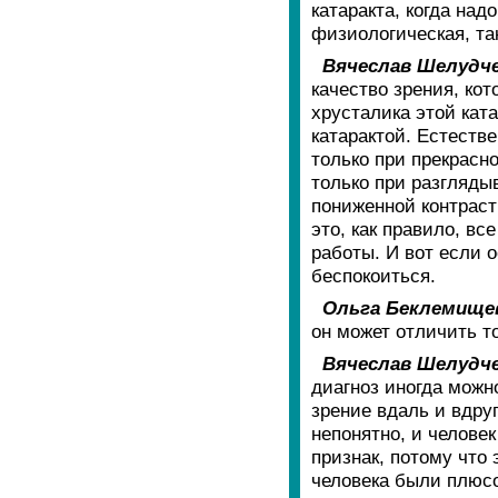
катаракта, когда над
физиологическая, та
Вячеслав Шелудче
качество зрения, кот
хрусталика этой кат
катарактой. Естеств
только при прекрасн
только при разгляды
пониженной контраст
это, как правило, вс
работы. И вот если о
беспокоиться.
Ольга Беклемище
он может отличить то
Вячеслав Шелудче
диагноз иногда можно
зрение вдаль и вдруг
непонятно, и челове
признак, потому что 
человека были плюсо