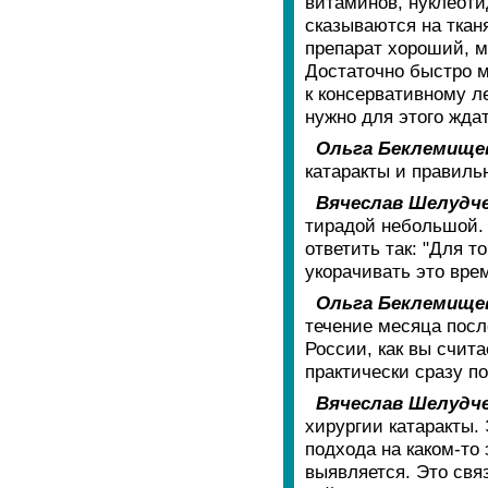
витаминов, нуклеоти
сказываются на тканя
препарат хороший, м
Достаточно быстро м
к консервативному л
нужно для этого ждат
Ольга Беклемище
катаракты и правиль
Вячеслав Шелудче
тирадой небольшой. 
ответить так: "Для т
укорачивать это вре
Ольга Беклемище
течение месяца посл
России, как вы счита
практически сразу п
Вячеслав Шелудче
хирургии катаракты.
подхода на каком-то 
выявляется. Это свя