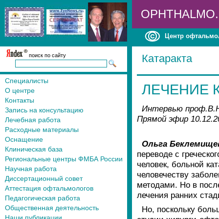
OPHTHALMO
Центр офтальмо
поиск по сайту
Катаракта
Специалисты
ЛЕЧЕНИЕ 
О центре
Контакты
Интервью проф.В.Н
Запись на консультацию
Прямой эфир 10.12.2
Лечебная работа
Расходные материалы
Оснащение
Ольга Беклемище
Клиническая база
переводе с греческог
Региональные центры ФМБА России
человек, больной кат
Научная работа
человечеству заболе
Диссертационный совет
методами. Но в пос
Аттестация офтальмологов
лечения ранних стад
Педагогическая работа
Общественная деятельность
Но, поскольку боль
Наши публикации