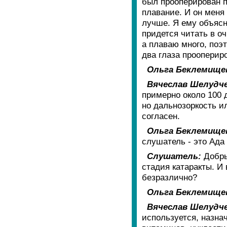
был прооперирован п
плавание. И он меня
лучше. Я ему объясн
придется читать в оч
а плаваю много, поэт
два глаза проопериро
Ольга Беклемище
Вячеслав Шелудче
примерно около 100 
но дальнозоркость и
согласен.
Ольга Беклемище
слушатель - это Ада
Слушатель:
Добры
стадия катаракты. И 
безразлично?
Ольга Беклемище
Вячеслав Шелудче
используется, назнач