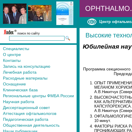
OPHTHALMO
Центр офтальмо
поиск по сайту
Высокие техно
Юбилейная нау
Специалисты
О центре
Контакты
Запись на консультацию
Программа секционного 
Лечебная работа
Председа
Расходные материалы
ОПЫТ ПРИМЕНЕНИ
Оснащение
МЕЛАНОМ ХОРИОИДЕИ
Клиническая база
А.В.Никитчук (Северс
Региональные центры ФМБА России
ВЫСОКОЧАСТОТНЫ
Научная работа
КАК АЛЬТЕРНАТИВ
КАПСУЛОРЕКСИСА. А
Диссертационный совет
А.В.Никитчук (Северс
Аттестация офтальмологов
ОФТАЛЬМОЛОГИЧЕСК
Педагогическая работа
10 минут.
Общественная деятельность
ФАКТОРЫ РИСКА 
ПРОНИКАЮЩИХ РАНЕ
Наши публикации