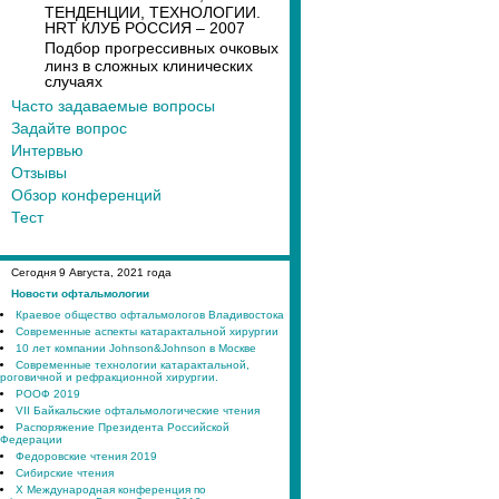
ТЕНДЕНЦИИ, ТЕХНОЛОГИИ.
HRT КЛУБ РОССИЯ – 2007
Подбор прогрессивных очковых
линз в сложных клинических
случаях
Часто задаваемые вопросы
Задайте вопрос
Интервью
Отзывы
Обзор конференций
Тест
Сегодня
9
Августа, 2021 года
Новости офтальмологии
Краевое общество офтальмологов Владивостока
Современные аспекты катарактальной хирургии
10 лет компании Johnson&Johnson в Москве
Современные технологии катарактальной,
роговичной и рефракционной хирургии.
РООФ 2019
VII Байкальские офтальмологические чтения
Распоряжение Президента Российской
Федерации
Федоровские чтения 2019
Сибирские чтения
X Международная конференция по