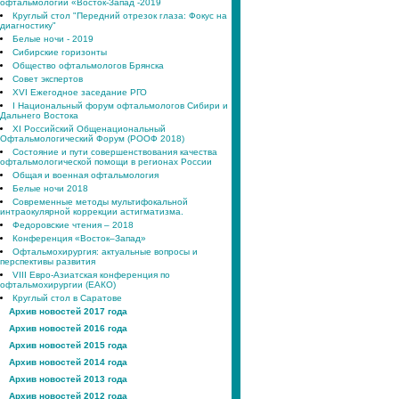
офтальмологии «Восток-Запад -2019
Круглый стол "Передний отрезок глаза: Фокус на
диагностику"
Белые ночи - 2019
Сибирские горизонты
Общество офтальмологов Брянска
Совет экспертов
XVI Ежегодное заседание РГО
I Национальный форум офтальмологов Сибири и
Дальнего Востока
XI Российский Общенациональный
Офтальмологический Форум (РООФ 2018)
Состояние и пути совершенствования качества
офтальмологической помощи в регионах России
Общая и военная офтальмология
Белые ночи 2018
Современные методы мультифокальной
интраокулярной коррекции астигматизма.
Федоровские чтения – 2018
Конференция «Восток–Запад»
Офтальмохирургия: актуальные вопросы и
перспективы развития
VIII Евро-Азиатская конференция по
офтальмохирургии (ЕАКО)
Круглый стол в Саратове
Архив новостей 2017 года
Архив новостей 2016 года
Архив новостей 2015 года
Архив новостей 2014 года
Архив новостей 2013 года
Архив новостей 2012 года