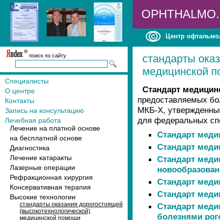
OPHTHALMO
Центр офтальмо
поиск по сайту
стандарты оказ
медицинской 
Специалисты
Стандарт медицин
О центре
предоставляемых бол
Контакты
МКБ-X, утвержденны
Запись на консультацию
для федеральных сп
Лечебная работа
Лечение на платной основе
Стандарт меди
на бесплатной основе
Стандарт меди
Диагностика
Лечение катаракты
Стандарт меди
Лазерные операции
новообразовани
Рефракционная хирургия
Стандарт меди
Консервативная терапия
Стандарт меди
Высокие технологии
стандарты оказания дорогостоящей
Стандарт меди
(высокотехнологической)
болезнями ро
медицинской помощи