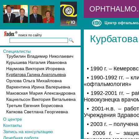
OPHTHALMO
Центр офтальмо
поиск по сайту
Курбатова
Специалисты
Трубилин Владимир Николаевич
Курышева Наталия Ивановна
• 1990 г. – Кемеро
Наумова Виктория Игоревна
Курбатова Галина Анатольевна
• 1990-1992 гг. – 
Орлова Ольга Михайловна
«офтальмология»
Варкентина Ирина Валерьевна
• 1992-2001 гг. – 
Маковская Мария Александровна
Новокузнецка врачом
Кацнельсон Виктория Витальевна
Третьяк Евгения Борисовна
• 2001-н.в. – раб
Капкова Светлана Георгиевна
Учреждения Здраво
О центре
• 2003 г. – получе
Контакты
Запись на консультацию
• 2006 г. – защи
Лечебная работа